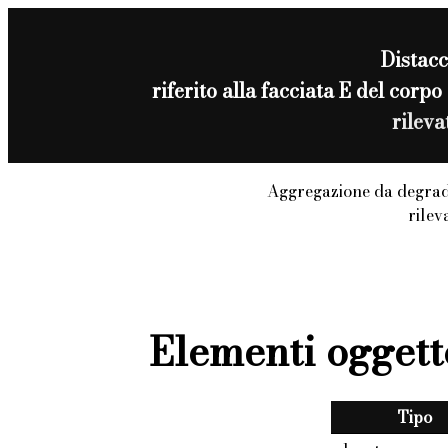
Distac
riferito alla facciata E del co
rilev
Aggregazione da degrad
rilev
Elementi oggett
Tipo