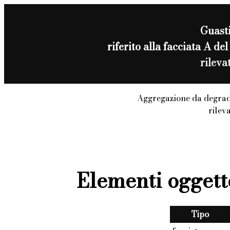
Guast
riferito alla facciata A d
rileva
Aggregazione da degrad
rilev
Elementi oggett
Tipo