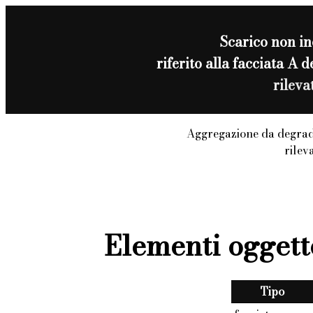
Scarico non i
riferito alla facciata A 
rilev
Aggregazione da degrad
rilev
Elementi oggett
Tipo