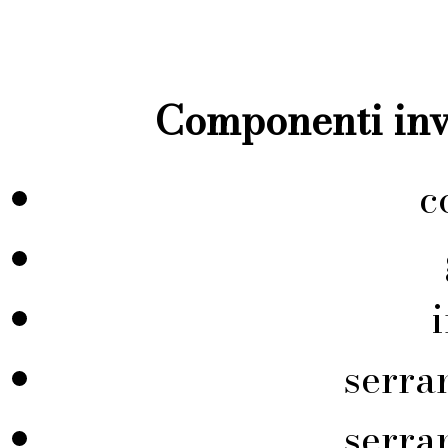
Componenti inve
c
serra
serra