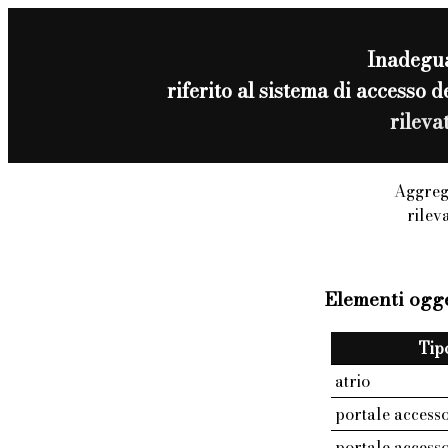
Inadegu
riferito al sistema di access
rileva
Aggreg
rilev
Elementi ogge
Tip
atrio
portale access
portale access