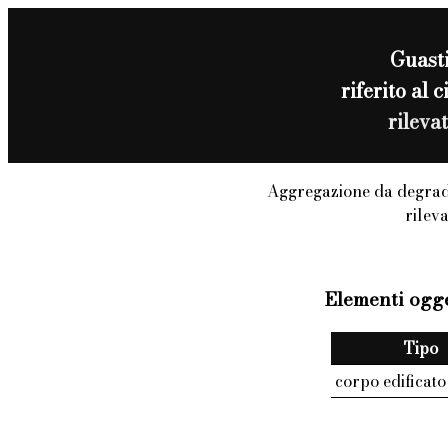
Guast
riferito al 
rileva
Aggregazione da degrad
rilev
Elementi ogge
Tipo
corpo edificato