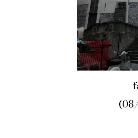
f
(08