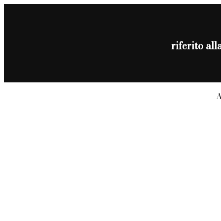
riferito a
A