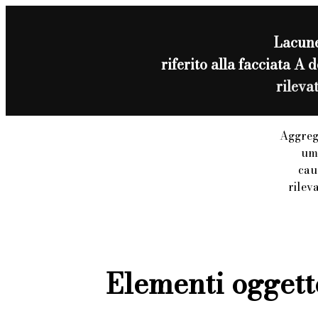
Lacun
riferito alla facciata A 
rileva
Aggreg
umi
cau
rilev
Elementi oggett