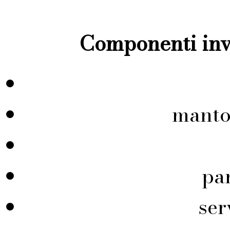
Componenti inve
manto
pa
ser