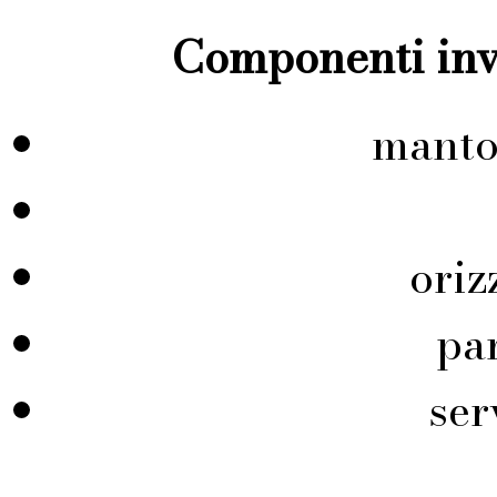
Componenti inve
manto
ori
pa
ser