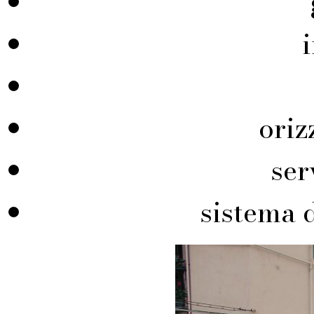
ori
ser
sistema 