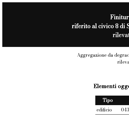
Finitur
riferito al civico 
rilev
Aggregazione da degrad
rilev
Elementi ogge
Tipo
edificio
04