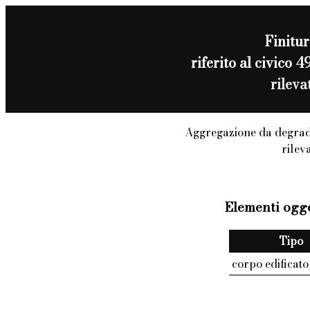
Finitur
riferito al civic
rilev
Aggregazione da degrad
rilev
Elementi ogge
Tipo
corpo edificato