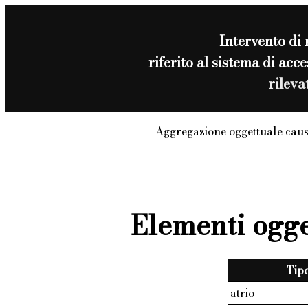
Intervento di
riferito al sistema di a
rilev
Aggregazione oggettuale caus
Elementi ogge
Tip
atrio