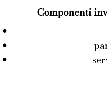
Componenti inve
pa
ser