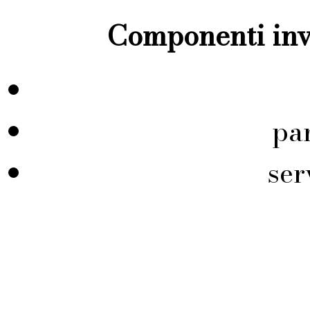
Componenti inve
pa
ser