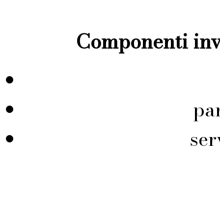
Componenti inve
pa
ser