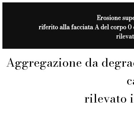
Erosione supe
riferito alla facciata A del corp
rileva
Aggregazione da degra
c
rilevato