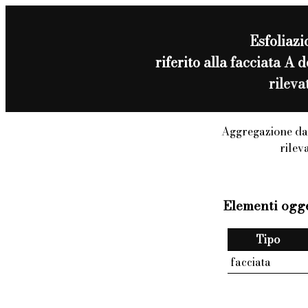
Esfoliazi
riferito alla facciata A
rilev
Aggregazione da
rilev
Elementi ogge
Tipo
facciata