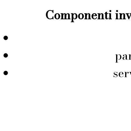
Componenti inve
pa
ser