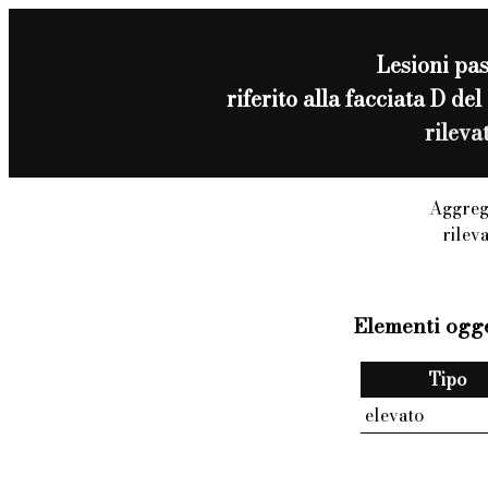
Lesioni pas
riferito alla facciata D 
rileva
Aggreg
rilev
Elementi ogge
Tipo
elevato