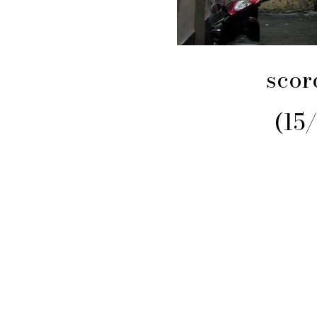
scorc
(15