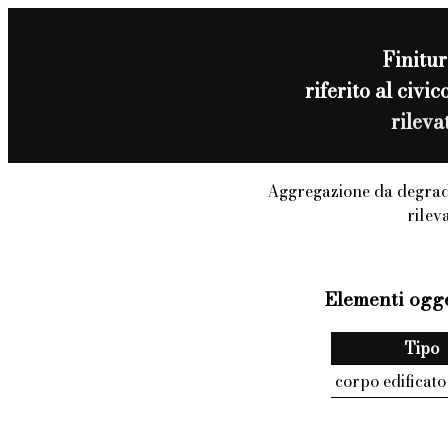
Finitur
riferito al ci
rilev
Aggregazione da degrad
rilev
Elementi ogge
Tipo
corpo edificato