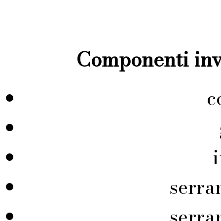
Componenti inve
c
serra
serra