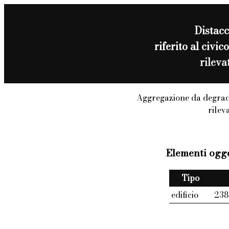
Distac
riferito al civ
rilev
Aggregazione da degrad
rilev
Elementi ogge
Tipo
edificio
238