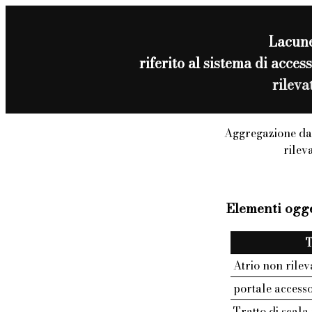
Lacun
riferito al sistema di acc
rilev
Aggregazione da
rilev
Elementi ogge
T
Atrio non rilev
portale access
Tratto di scala