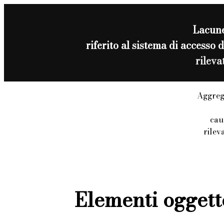
Lacun
riferito al sistema di acces
rilev
Aggreg
cau
rilev
Elementi oggett