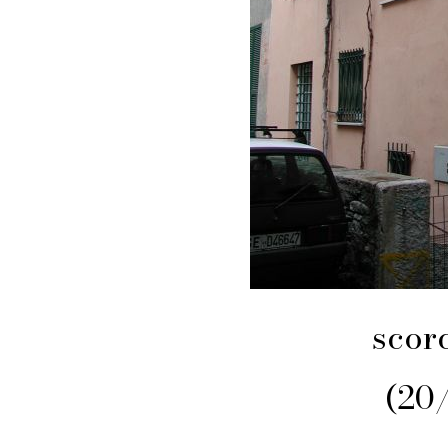
scorc
(20