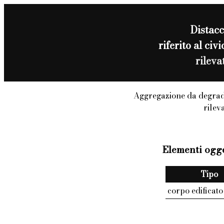
Distac
riferito al c
rilev
Aggregazione da degrad
rilev
Elementi ogge
Tipo
corpo edificato