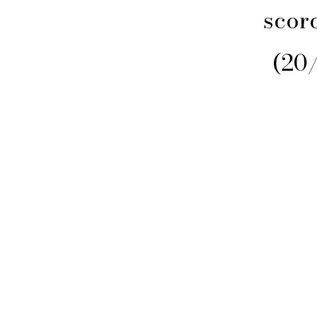
scorc
(20