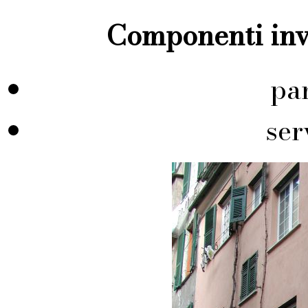
Componenti inve
pa
ser