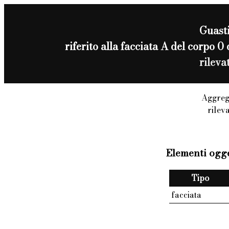
Guast
riferito alla facciata A del corp
rileva
Aggreg
rilev
Elementi ogge
Tipo
facciata