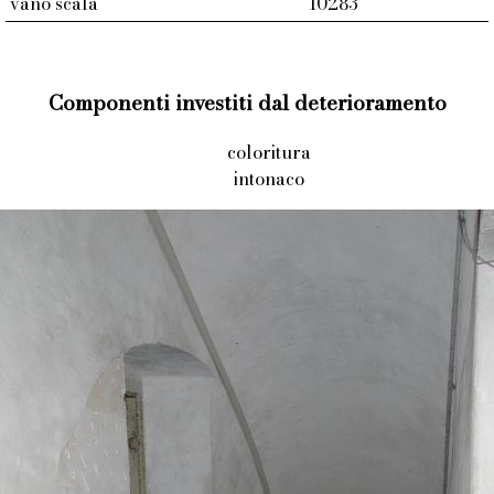
vano scala
10283
Componenti investiti dal deterioramento
coloritura
intonaco