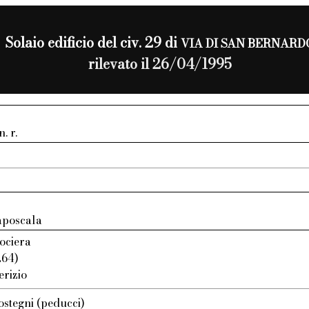
Solaio edificio del civ. 29 di
VIA DI SAN BERNARD
rilevato il 26/04/1995
. r.
aposcala
rociera
264)
erizio
ostegni (peducci)