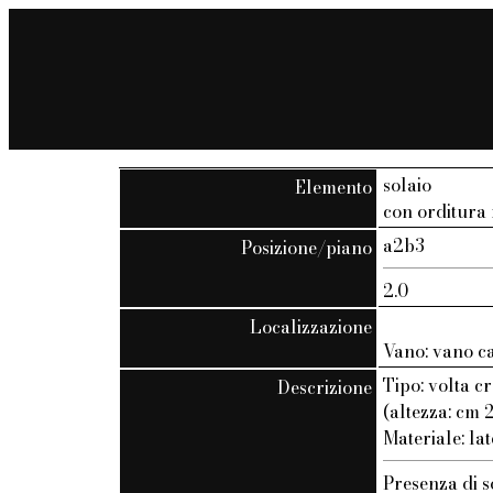
solaio
Elemento
con orditura n
a2b3
Posizione/piano
2.0
Localizzazione
Vano: vano c
Tipo: volta c
Descrizione
(altezza: cm 
Materiale: lat
Presenza di s