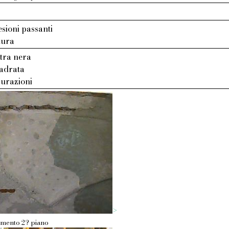
esioni passanti
tura
etra nera
uadrata
surazioni
>
tamento 2? piano