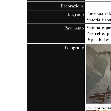
Decorazione
Funzionale: l
Degrado
Materiali: rot
Materiale: pi
Pavimento
Piastrelle: q
Degrado: fes
Fotografie
lesioni orizzon