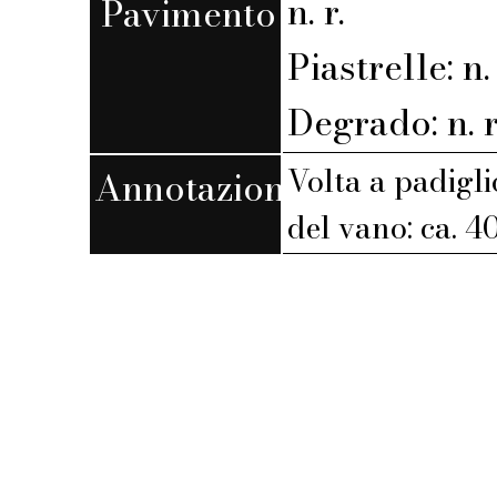
n. r.
Pavimento
Piastrelle: n. 
Degrado: n. r
Volta a padigli
Annotazioni
del vano: ca. 