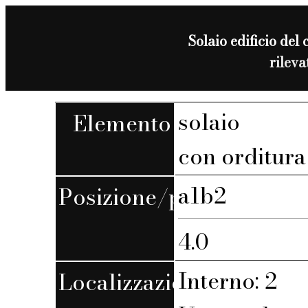
Solaio edificio del 
rilev
solaio
Elemento
con orditura 
a1b2
Posizione/piano
4.0
Interno: 2
Localizzazione