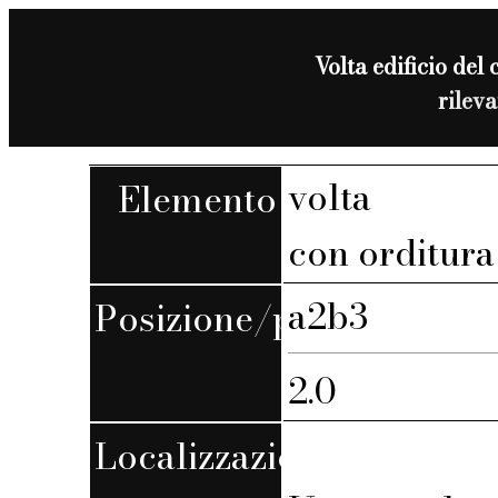
Volta edificio del 
rilev
volta
Elemento
con orditura
a2b3
Posizione/piano
2.0
Localizzazione