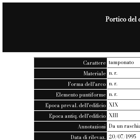
Portico del
tamponato
Carattere
n. r.
Materiale
n. r.
Forma dell'arco
n. r.
Elemento puntiforme
XIX
Epoca preval. dell'edificio
XIII
Epoca antiq. dell'edificio
Da un raschia
Annotazioni
20/07/1995
Data di rilevaz.