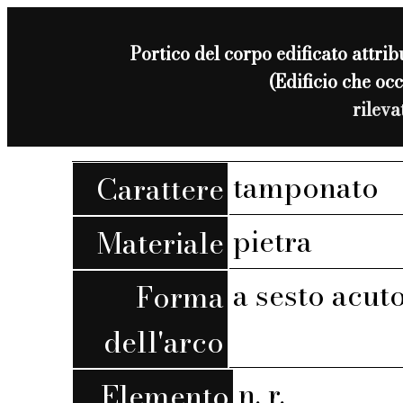
Portico del corpo edificato att
(Edificio che o
rilev
tamponato
Carattere
pietra
Materiale
a sesto acut
Forma
dell'arco
n. r.
Elemento