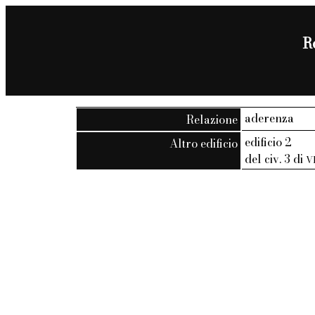
Re
aderenza
Relazione
edificio 2
Altro edificio
del civ. 3 di
V