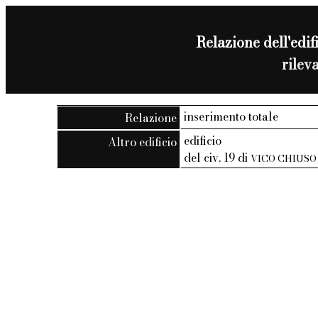
Relazione dell'edifi
rilev
inserimento totale
Relazione
edificio
Altro edificio
del civ. 19 di
VICO CHIUSO