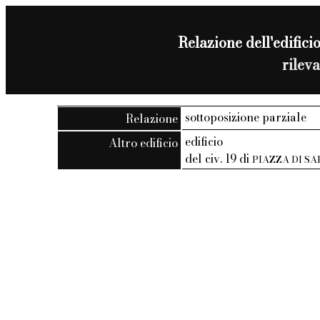
Relazione dell'edificio
rilev
sottoposizione parziale
Relazione
edificio
Altro edificio
del civ. 19 di
PIAZZA DI S