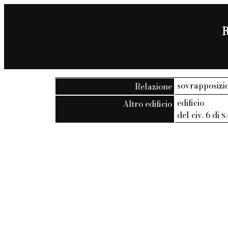
R
sovrapposizio
Relazione
edificio
Altro edificio
del civ. 6 di
S