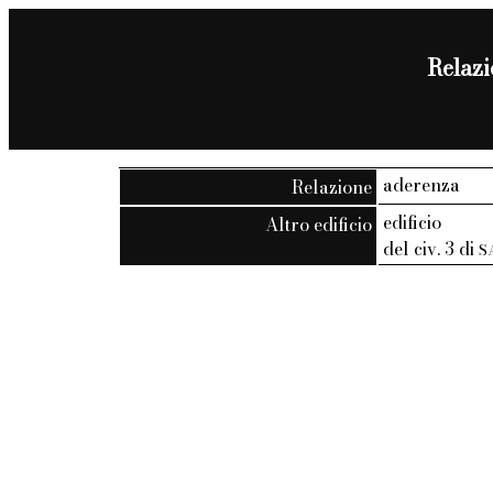
Relazio
aderenza
Relazione
edificio
Altro edificio
del civ. 3 di
S