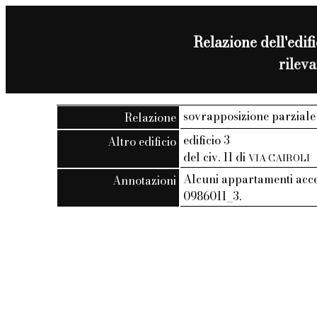
Relazione dell'edifi
rilev
sovrapposizione parziale
Relazione
edificio 3
Altro edificio
del civ. 11 di
VIA CAIROLI
Alcuni appartamenti acce
Annotazioni
0986011_3.