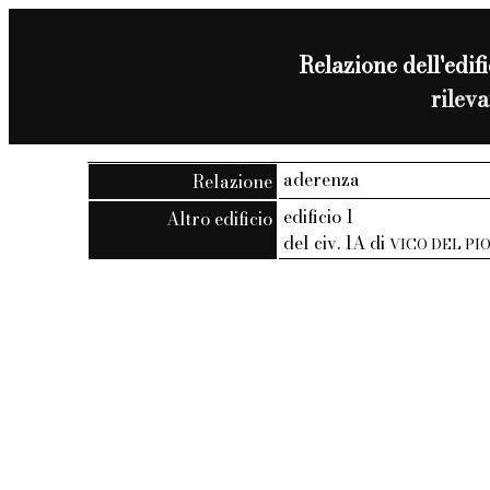
Relazione dell'edifi
rilev
aderenza
Relazione
edificio 1
Altro edificio
del civ. 1A di
VICO DEL PI