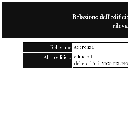
Relazione dell'edificio
rilev
aderenza
Relazione
edificio 1
Altro edificio
del civ. 1A di
VICO DEL PI