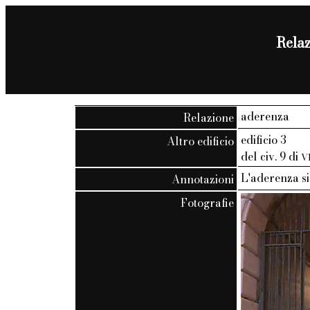
Relaz
aderenza
Relazione
edificio 3
Altro edificio
del civ. 9 di
V
L'aderenza si
Annotazioni
Fotografie