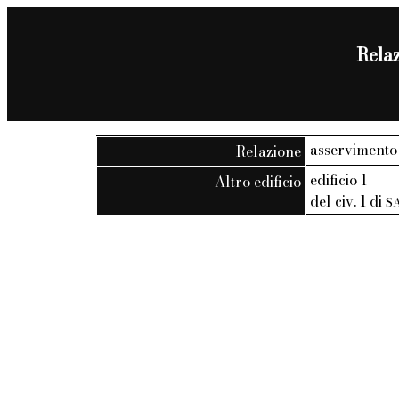
Relaz
asservimento
Relazione
edificio 1
Altro edificio
del civ. 1 di
S