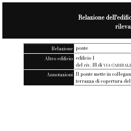
Relazione dell'edific
rilev
ponte
Relazione
edificio 1
Altro edificio
del civ. 18 di
VIA GARIBAL
Il ponte mette in collega
Annotazioni
terrazza di copertura de