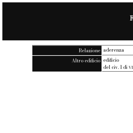
R
aderenza
Relazione
edificio
Altro edificio
del civ. 1 di
V