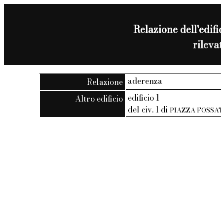
Relazione dell'edific
rilev
aderenza
Relazione
edificio 1
Altro edificio
del civ. 1 di
PIAZZA FOSSA